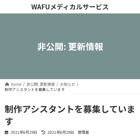
コ
ナ
WAFUメディカルサービス
ン
ビ
テ
ゲ
ン
ー
ツ
シ
へ
ョ
ス
ン
非公開: 更新情報
キ
に
ッ
移
プ
動
Home
非公開: 更新情報
お知らせ
制作アシスタントを募集しています
制作アシスタントを募集していま
す
最
2021年6月29日
2021年6月29日
管理者
終