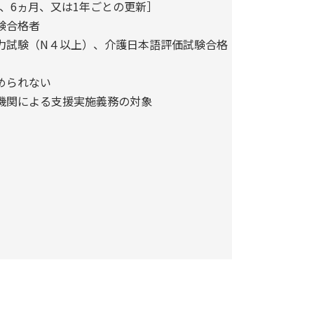
月、6ヵ月、又は1年ごとの更新］
験合格者
力試験（N４以上）、介護日本語評価試験合格
められない
機関による支援実施義務の対象