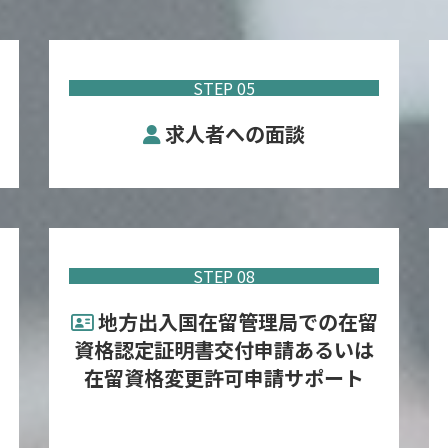
STEP 05
求人者への面談
STEP 08
地方出入国在留管理局での在留
資格認定証明書交付申請あるいは
在留資格変更許可申請サポート
STEP 08