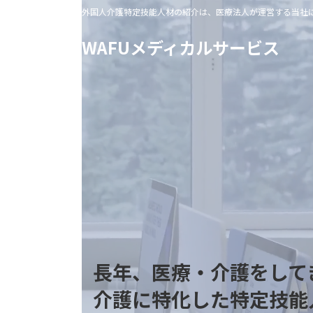
コ
ナ
外国人介護特定技能人材の紹介は、医療法人が運営する当社
ン
ビ
テ
ゲ
WAFUメディカルサービス
ン
ー
ツ
シ
へ
ョ
ス
ン
キ
に
ッ
移
プ
動
長年、医療・介護をして
介護に特化した特定技能