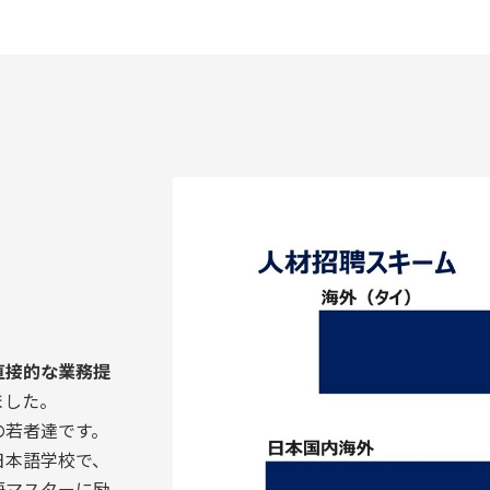
直接的な業務提
ました。
の若者達です。
日本語学校で、
語マスターに励