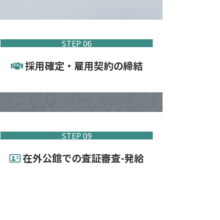
STEP 06
採用確定・雇用契約の締結
STEP 09
在外公館での査証審査-発給
STEP 08