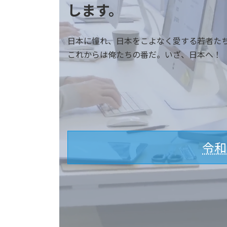
します。
日本に憧れ、日本をこよなく愛する若者た
これからは俺たちの番だ。いざ、日本へ！
令和