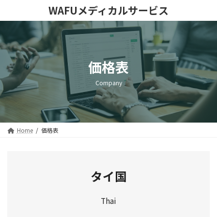
コ
ナ
WAFUメディカルサービス
ン
ビ
テ
ゲ
ン
ー
ツ
シ
へ
ョ
価格表
ス
ン
キ
に
ッ
移
Company
プ
動
Home
価格表
タイ国
Thai